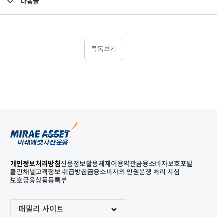
다음글
고난도금융투자상품_공시_20220225
목록보기
개인정보처리방침
신용정보활용체제
이용약관
금융소비자보호포탈
클린채널
고객정보 취급방침
금융소비자의 민원분쟁 처리 지침
보호금융상품등록부
패밀리 사이트