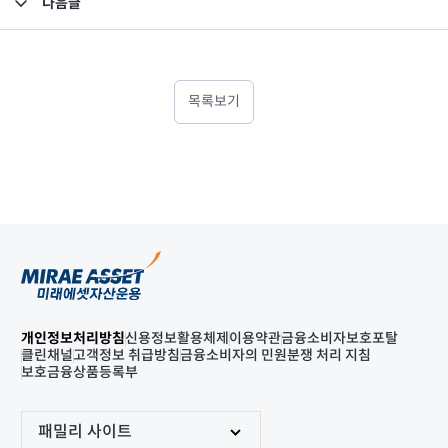
다음글
고난도금융투자상품_공시_20220314
목록보기
개인정보처리방침
신용정보활용체제
이용약관
금융소비자보호포탈
클린채널
고객정보 취급방침
금융소비자의 민원분쟁 처리 지침
보호금융상품등록부
패밀리 사이트