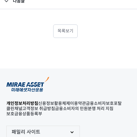
다음글
고난도금융투자상품_공시_20220321
목록보기
개인정보처리방침
신용정보활용체제
이용약관
금융소비자보호포탈
클린채널
고객정보 취급방침
금융소비자의 민원분쟁 처리 지침
보호금융상품등록부
패밀리 사이트