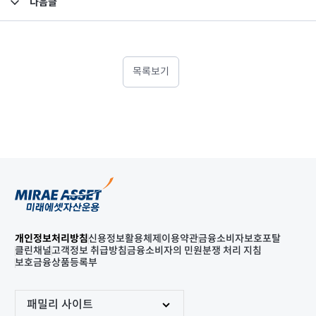
다음글
고난도금융투자상품_공시_20220324
목록보기
개인정보처리방침
신용정보활용체제
이용약관
금융소비자보호포탈
클린채널
고객정보 취급방침
금융소비자의 민원분쟁 처리 지침
보호금융상품등록부
패밀리 사이트