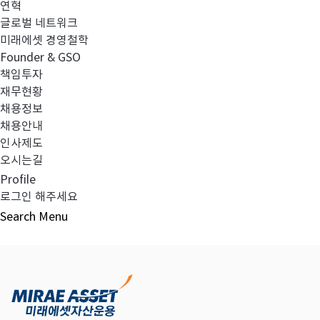
연혁
글로벌 네트워크
미래에셋 경영철학
다음글
고난도금융투자상품_공시_20220325
Founder & GSO
책임투자
재무현황
채용정보
채용안내
목록보기
인사제도
오시는길
Profile
로그인 해주세요
Search
Menu