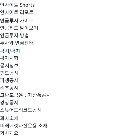
인사이트 Shorts
인사이트 리포트
고난도금융투자상품_공시_20220324
연금투자 가이드
연금제도 알아보기
연금투자 방법
투자와 연금센터
공시/공지
공지사항
공시정보
펀드공시
파생공시
MIRAE_HIGH_20220324.pdf
리츠공시
고난도금융투자상품공시
경영공시
스튜어드십코드공시
회사소개
미래에셋자산운용 소개
회사개요
이전글
고난도금융투자상품_공시_20220323