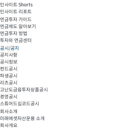
인사이트 Shorts
인사이트 리포트
고난도금융투자상품_공시_20220328
연금투자 가이드
연금제도 알아보기
연금투자 방법
투자와 연금센터
공시/공지
공지사항
공시정보
펀드공시
파생공시
MIRAE_HIGH_20220328.pdf
리츠공시
고난도금융투자상품공시
경영공시
스튜어드십코드공시
회사소개
미래에셋자산운용 소개
회사개요
이전글
고난도금융투자상품_공시_20220325