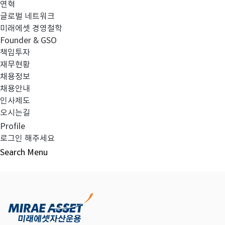
연혁
글로벌 네트워크
미래에셋 경영철학
다음글
고난도금융투자상품_공시_20220329
Founder & GSO
책임투자
재무현황
채용정보
채용안내
목록보기
인사제도
오시는길
Profile
로그인 해주세요
Search
Menu