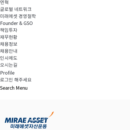
연혁
글로벌 네트워크
미래에셋 경영철학
다음글
고난도금융투자상품_공시_20220330
Founder & GSO
책임투자
재무현황
채용정보
채용안내
목록보기
인사제도
오시는길
Profile
로그인 해주세요
Search
Menu