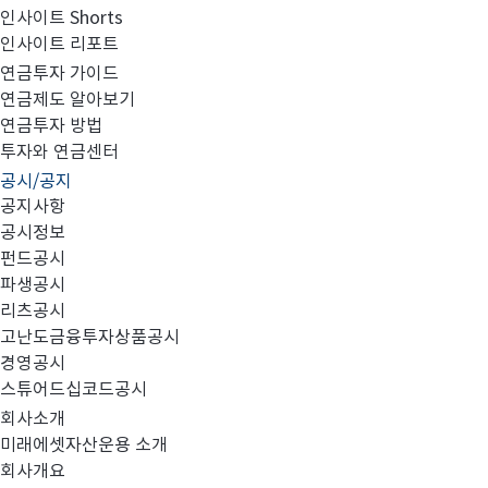
인사이트 Shorts
인사이트 리포트
고난도금융투자상품_공시_20220329
연금투자 가이드
연금제도 알아보기
연금투자 방법
투자와 연금센터
공시/공지
공지사항
공시정보
펀드공시
파생공시
MIRAE_HIGH_20220329.pdf
리츠공시
고난도금융투자상품공시
경영공시
스튜어드십코드공시
회사소개
미래에셋자산운용 소개
회사개요
이전글
고난도금융투자상품_공시_20220328