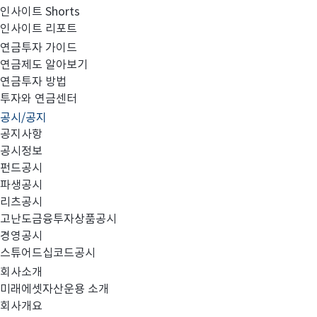
인사이트 Shorts
인사이트 리포트
고난도금융투자상품_공시_20220406
연금투자 가이드
연금제도 알아보기
연금투자 방법
투자와 연금센터
공시/공지
공지사항
공시정보
펀드공시
파생공시
MIRAE_HIGH_20220406.pdf
리츠공시
고난도금융투자상품공시
경영공시
스튜어드십코드공시
회사소개
미래에셋자산운용 소개
회사개요
이전글
고난도금융투자상품_공시_20220405