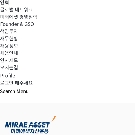
연혁
글로벌 네트워크
미래에셋 경영철학
다음글
고난도금융투자상품_공시_20220407
Founder & GSO
책임투자
재무현황
채용정보
채용안내
목록보기
인사제도
오시는길
Profile
로그인 해주세요
Search
Menu