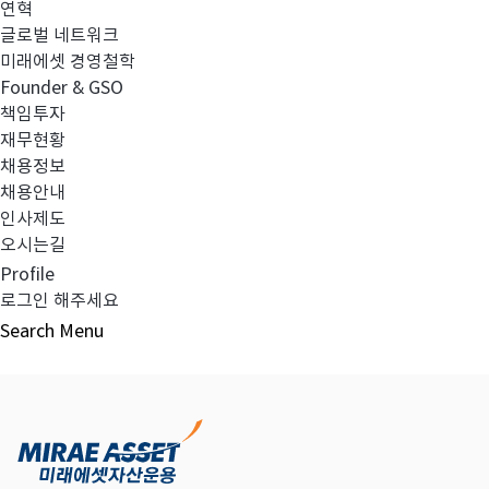
연혁
글로벌 네트워크
미래에셋 경영철학
다음글
고난도금융투자상품_공시_20220408
Founder & GSO
책임투자
재무현황
채용정보
채용안내
목록보기
인사제도
오시는길
Profile
로그인 해주세요
Search
Menu