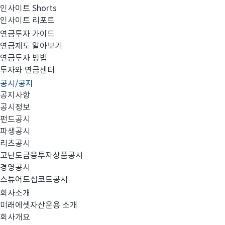
인사이트 Shorts
인사이트 리포트
고난도금융투자상품_공시_20220407
연금투자 가이드
연금제도 알아보기
연금투자 방법
투자와 연금센터
공시/공지
공지사항
공시정보
펀드공시
파생공시
MIRAE_HIGH_20220407.pdf
리츠공시
고난도금융투자상품공시
경영공시
스튜어드십코드공시
회사소개
미래에셋자산운용 소개
회사개요
이전글
고난도금융투자상품_공시_20220406