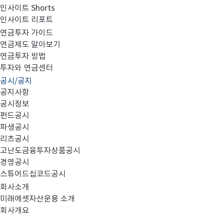
인사이트 Shorts
인사이트 리포트
고난도금융투자상품_공시_20220411
연금투자 가이드
연금제도 알아보기
연금투자 방법
투자와 연금센터
공시/공지
공지사항
공시정보
펀드공시
파생공시
MIRAE_HIGH_20220411.pdf
리츠공시
고난도금융투자상품공시
경영공시
스튜어드십코드공시
회사소개
미래에셋자산운용 소개
회사개요
이전글
고난도금융투자상품_공시_20220408