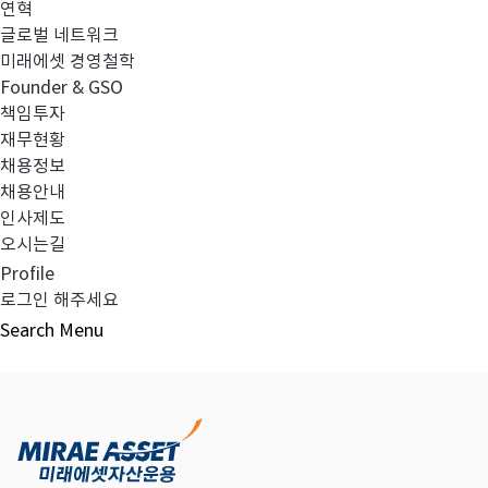
연혁
글로벌 네트워크
미래에셋 경영철학
다음글
고난도금융투자상품_공시_20220412
Founder & GSO
책임투자
재무현황
채용정보
채용안내
목록보기
인사제도
오시는길
Profile
로그인 해주세요
Search
Menu