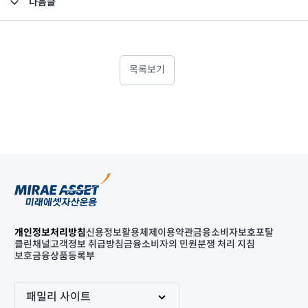
다음글
고난도금융투자상품_공시_20220422
목록보기
개인정보처리방침
신용정보활용체제
이용약관
금융소비자보호포탈
클린채널
고객정보 취급방침
금융소비자의 민원분쟁 처리 지침
보호금융상품등록부
패밀리 사이트