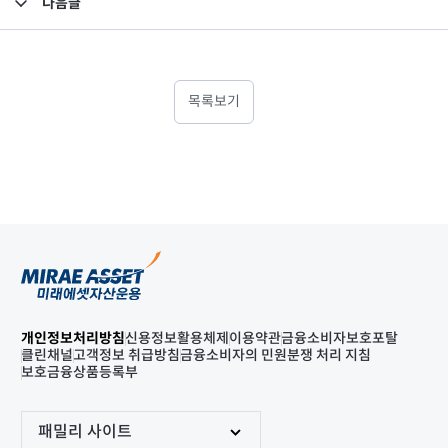
다음글
고난도금융투자상품_공시_20220428
목록보기
개인정보처리방침
신용정보활용체제
이용약관
금융소비자보호포탈
클린채널
고객정보 취급방침
금융소비자의 민원분쟁 처리 지침
보호금융상품등록부
패밀리 사이트