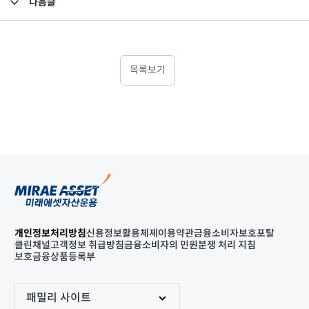
다음글
고난도금융투자상품_공시_20220509
목록보기
개인정보처리방침
신용정보활용체제
이용약관
금융소비자보호포탈
클린채널
고객정보 취급방침
금융소비자의 민원분쟁 처리 지침
보호금융상품등록부
패밀리 사이트