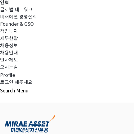
연혁
글로벌 네트워크
미래에셋 경영철학
다음글
고난도금융투자상품_공시_20220511
Founder & GSO
책임투자
재무현황
채용정보
채용안내
목록보기
인사제도
오시는길
Profile
로그인 해주세요
Search
Menu