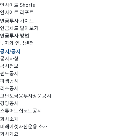
인사이트 Shorts
인사이트 리포트
고난도금융투자상품_공시_20220510
연금투자 가이드
연금제도 알아보기
연금투자 방법
투자와 연금센터
공시/공지
공지사항
공시정보
펀드공시
파생공시
MIRAE_HIGH_20220510.pdf
리츠공시
고난도금융투자상품공시
경영공시
스튜어드십코드공시
회사소개
미래에셋자산운용 소개
회사개요
이전글
고난도금융투자상품_공시_20220509