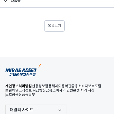
다음글
고난도금융투자상품_공시_20220513
목록보기
개인정보처리방침
신용정보활용체제
이용약관
금융소비자보호포탈
클린채널
고객정보 취급방침
금융소비자의 민원분쟁 처리 지침
보호금융상품등록부
패밀리 사이트