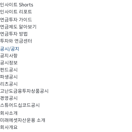
인사이트 Shorts
인사이트 리포트
고난도금융투자상품_공시_20220519
연금투자 가이드
연금제도 알아보기
연금투자 방법
투자와 연금센터
공시/공지
공지사항
공시정보
펀드공시
파생공시
MIRAE_HIGH_20220519.pdf
리츠공시
고난도금융투자상품공시
경영공시
스튜어드십코드공시
회사소개
미래에셋자산운용 소개
회사개요
이전글
고난도금융투자상품_공시_20220518