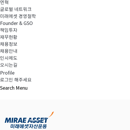
연혁
글로벌 네트워크
미래에셋 경영철학
다음글
고난도금융투자상품_공시_20220520
Founder & GSO
책임투자
재무현황
채용정보
채용안내
목록보기
인사제도
오시는길
Profile
로그인 해주세요
Search
Menu