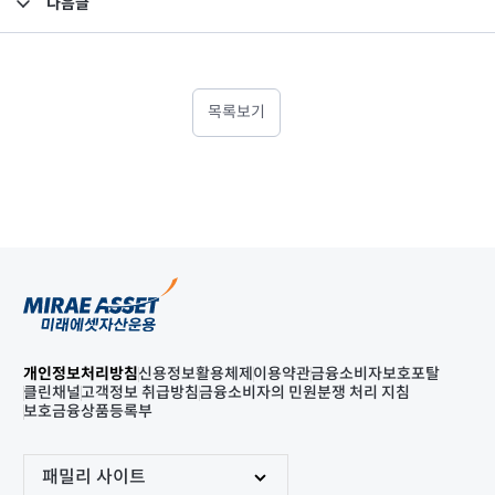
다음글
고난도금융투자상품_공시_20220525
목록보기
개인정보처리방침
신용정보활용체제
이용약관
금융소비자보호포탈
클린채널
고객정보 취급방침
금융소비자의 민원분쟁 처리 지침
보호금융상품등록부
패밀리 사이트