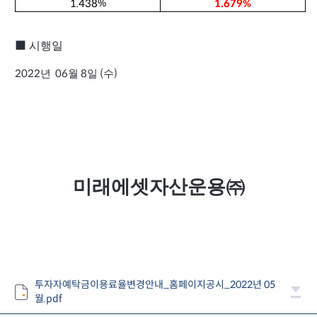
1.438
1.679
%
%
시행일
■
년
월
일
수
2022
06
8
(
)
미래에셋자산운용㈜
투자자예탁금이용료율변경안내_홈페이지공시_2022년 05
월.pdf