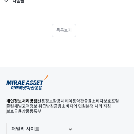
다음글
고난도금융투자상품_공시_20220603
목록보기
개인정보처리방침
신용정보활용체제
이용약관
금융소비자보호포탈
클린채널
고객정보 취급방침
금융소비자의 민원분쟁 처리 지침
보호금융상품등록부
패밀리 사이트