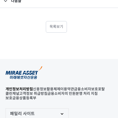
다음글
고난도금융투자상품_공시_20220630
목록보기
개인정보처리방침
신용정보활용체제
이용약관
금융소비자보호포탈
클린채널
고객정보 취급방침
금융소비자의 민원분쟁 처리 지침
보호금융상품등록부
패밀리 사이트