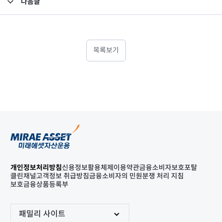
다음글
고난도금융투자상품_공시_20220706
목록보기
개인정보처리방침
신용정보활용체제
이용약관
금융소비자보호포탈
클린채널
고객정보 취급방침
금융소비자의 민원분쟁 처리 지침
보호금융상품등록부
패밀리 사이트