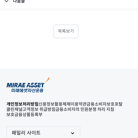
다음글
고난도금융투자상품_공시_20220711
목록보기
개인정보처리방침
신용정보활용체제
이용약관
금융소비자보호포탈
클린채널
고객정보 취급방침
금융소비자의 민원분쟁 처리 지침
보호금융상품등록부
패밀리 사이트