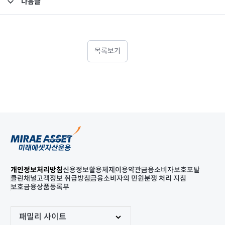
다음글
고난도금융투자상품_공시_20220712
목록보기
개인정보처리방침
신용정보활용체제
이용약관
금융소비자보호포탈
클린채널
고객정보 취급방침
금융소비자의 민원분쟁 처리 지침
보호금융상품등록부
패밀리 사이트