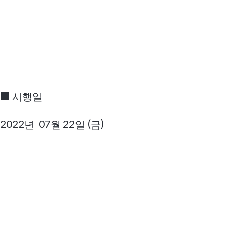
■
시행일
2022
07
22
(
)
년
월
일
금