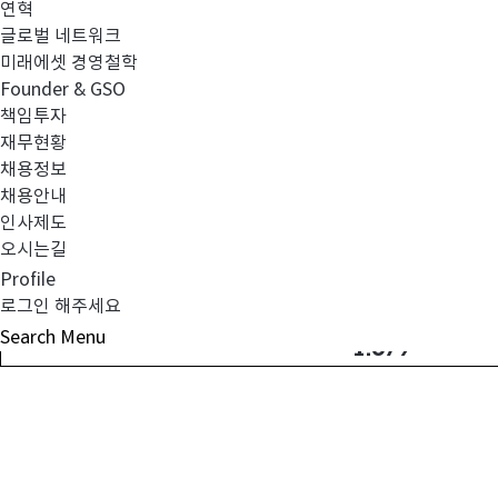
연혁
글로벌 네트워크
미래에셋 경영철학
Founder & GSO
책임투자
■
직접판매
투자자
예탁금
이용료율
변경
내용
재무현황
채용정보
채용안내
인사제도
오시는길
Profile
변경전
로그인 해주세요
Search
Menu
%
1.679