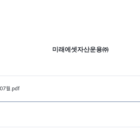
미래에셋자산운용㈜
월.pdf