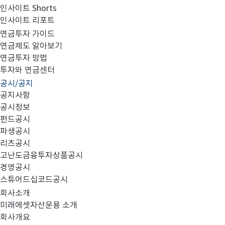
인사이트 Shorts
인사이트 리포트
투자자 예탁금 이용료율 변경 안내
연금투자 가이드
연금제도 알아보기
연금투자 방법
투자와 연금센터
공시/공지
공지사항
공시정보
펀드공시
파생공시
리츠공시
고난도금융투자상품공시
경영공시
스튜어드십코드공시
직접판매
투자자예탁금이용료율지급기준을
아래와
회사소개
미래에셋자산운용 소개
회사개요