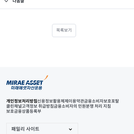
다음글
고난도금융투자상품_공시_20220715
목록보기
개인정보처리방침
신용정보활용체제
이용약관
금융소비자보호포탈
클린채널
고객정보 취급방침
금융소비자의 민원분쟁 처리 지침
보호금융상품등록부
패밀리 사이트