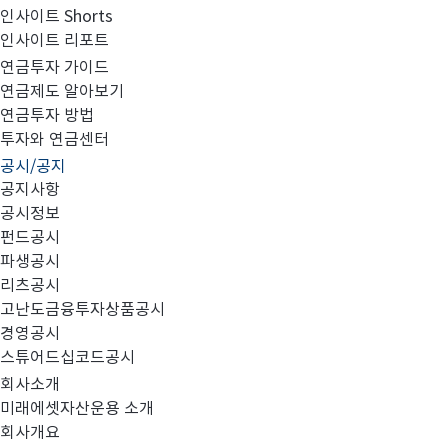
인사이트 Shorts
인사이트 리포트
고난도금융투자상품_공시_20220715
연금투자 가이드
연금제도 알아보기
연금투자 방법
투자와 연금센터
공시/공지
공지사항
공시정보
펀드공시
파생공시
MIRAE_HIGH_20220715.pdf
리츠공시
고난도금융투자상품공시
경영공시
스튜어드십코드공시
회사소개
미래에셋자산운용 소개
회사개요
이전글
고난도금융투자상품_공시_20220714