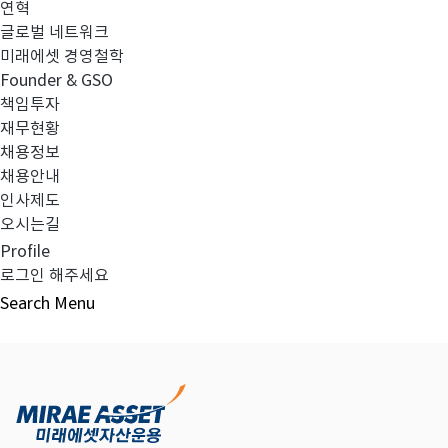
연혁
글로벌 네트워크
미래에셋 경영철학
다음글
고난도금융투자상품_공시_20220718
Founder & GSO
책임투자
재무현황
채용정보
채용안내
목록보기
인사제도
오시는길
Profile
로그인 해주세요
Search
Menu