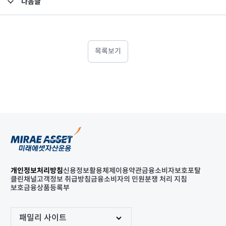
다음글
고난도금융투자상품_공시_20220722
목록보기
개인정보처리방침
신용정보활용체제
이용약관
금융소비자보호포탈
클린채널
고객정보 취급방침
금융소비자의 민원분쟁 처리 지침
보호금융상품등록부
패밀리 사이트