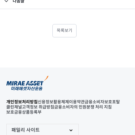
다음글
고난도금융투자상품_공시_20220727
목록보기
개인정보처리방침
신용정보활용체제
이용약관
금융소비자보호포탈
클린채널
고객정보 취급방침
금융소비자의 민원분쟁 처리 지침
보호금융상품등록부
패밀리 사이트