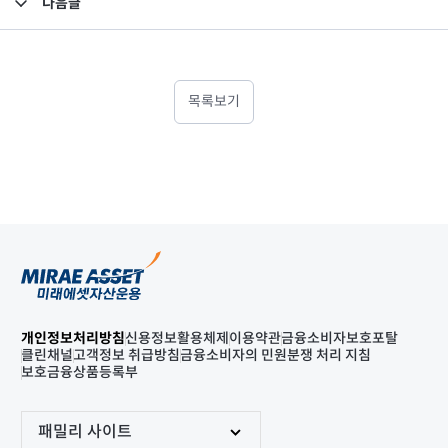
다음글
고난도금융투자상품_공시_20220729
목록보기
개인정보처리방침
신용정보활용체제
이용약관
금융소비자보호포탈
클린채널
고객정보 취급방침
금융소비자의 민원분쟁 처리 지침
보호금융상품등록부
패밀리 사이트