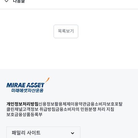
다음글
고난도금융투자상품_공시_20220801
목록보기
개인정보처리방침
신용정보활용체제
이용약관
금융소비자보호포탈
클린채널
고객정보 취급방침
금융소비자의 민원분쟁 처리 지침
보호금융상품등록부
패밀리 사이트