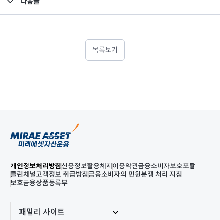
다음글
고난도금융투자상품_공시_20220803
목록보기
개인정보처리방침
신용정보활용체제
이용약관
금융소비자보호포탈
클린채널
고객정보 취급방침
금융소비자의 민원분쟁 처리 지침
보호금융상품등록부
패밀리 사이트