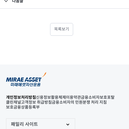
다음글
고난도금융투자상품_공시_20220812
목록보기
개인정보처리방침
신용정보활용체제
이용약관
금융소비자보호포탈
클린채널
고객정보 취급방침
금융소비자의 민원분쟁 처리 지침
보호금융상품등록부
패밀리 사이트