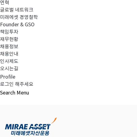
연혁
글로벌 네트워크
미래에셋 경영철학
다음글
고난도금융투자상품_공시_20220819
Founder & GSO
책임투자
재무현황
채용정보
채용안내
목록보기
인사제도
오시는길
Profile
로그인 해주세요
Search
Menu