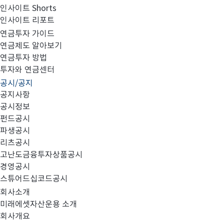
인사이트 Shorts
인사이트 리포트
고난도금융투자상품_공시_20220818
연금투자 가이드
연금제도 알아보기
연금투자 방법
투자와 연금센터
공시/공지
공지사항
공시정보
펀드공시
파생공시
MIRAE_HIGH_20220818.pdf
리츠공시
고난도금융투자상품공시
경영공시
스튜어드십코드공시
회사소개
미래에셋자산운용 소개
회사개요
이전글
고난도금융투자상품_공시_20220817