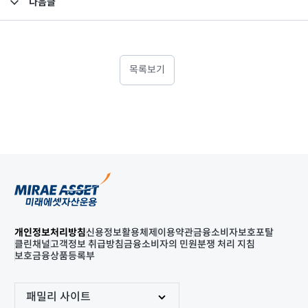
다음글
고난도금융투자상품_공시_20220915
목록보기
개인정보처리방침
신용정보활용체제
이용약관
금융소비자보호포탈
클린채널
고객정보 취급방침
금융소비자의 민원분쟁 처리 지침
보호금융상품등록부
패밀리 사이트