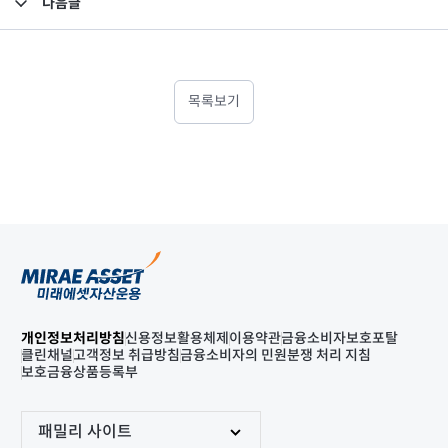
다음글
고난도금융투자상품_공시_20220916
목록보기
개인정보처리방침
신용정보활용체제
이용약관
금융소비자보호포탈
클린채널
고객정보 취급방침
금융소비자의 민원분쟁 처리 지침
보호금융상품등록부
패밀리 사이트