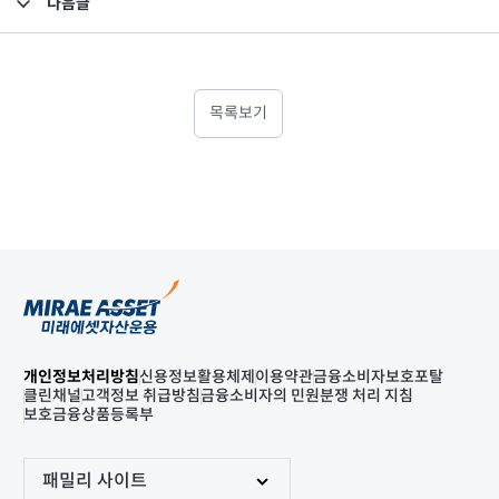
다음글
고난도금융투자상품_공시_20220920
목록보기
개인정보처리방침
신용정보활용체제
이용약관
금융소비자보호포탈
클린채널
고객정보 취급방침
금융소비자의 민원분쟁 처리 지침
보호금융상품등록부
패밀리 사이트