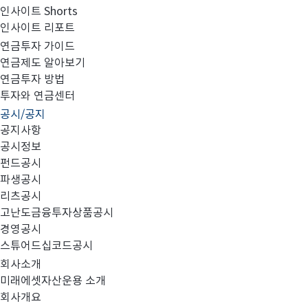
인사이트 Shorts
인사이트 리포트
고난도금융투자상품_공시_20220921
연금투자 가이드
연금제도 알아보기
연금투자 방법
투자와 연금센터
공시/공지
공지사항
공시정보
펀드공시
파생공시
MIRAE_HIGH_20220921.pdf
리츠공시
고난도금융투자상품공시
경영공시
스튜어드십코드공시
회사소개
미래에셋자산운용 소개
회사개요
이전글
고난도금융투자상품_공시_20220920