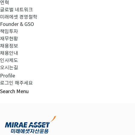
연혁
글로벌 네트워크
미래에셋 경영철학
다음글
고난도금융투자상품_공시_20220922
Founder & GSO
책임투자
재무현황
채용정보
채용안내
목록보기
인사제도
오시는길
Profile
로그인 해주세요
Search
Menu