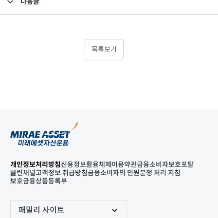
다음글
고난도금융투자상품_공시_20220930
목록보기
개인정보처리방침
신용정보활용체제
이용약관
금융소비자보호포탈
클린채널
고객정보 취급방침
금융소비자의 민원분쟁 처리 지침
보호금융상품등록부
패밀리 사이트