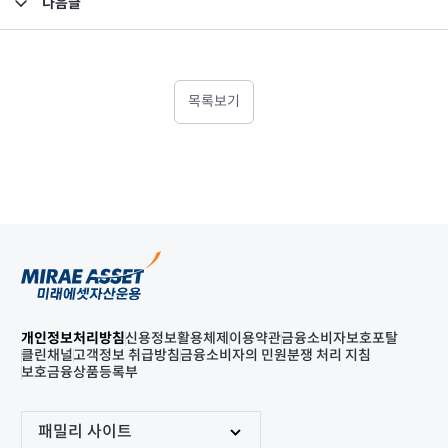
다음글
고난도금융투자상품_공시_20221005
목록보기
개인정보처리방침
신용정보활용체제
이용약관
금융소비자보호포탈
클린채널
고객정보 취급방침
금융소비자의 민원분쟁 처리 지침
보호금융상품등록부
패밀리 사이트