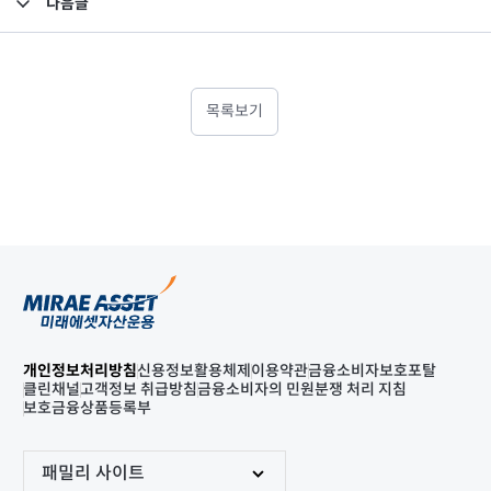
다음글
고난도금융투자상품_공시_20221017
목록보기
개인정보처리방침
신용정보활용체제
이용약관
금융소비자보호포탈
클린채널
고객정보 취급방침
금융소비자의 민원분쟁 처리 지침
보호금융상품등록부
패밀리 사이트