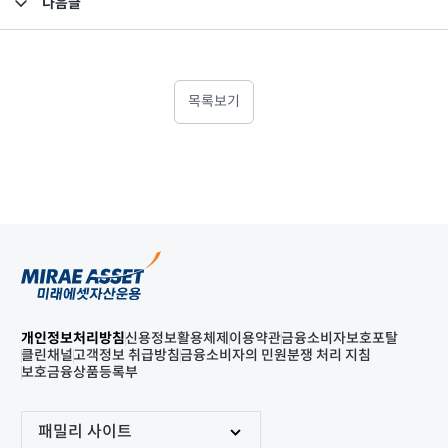
다음글
고난도금융투자상품_공시_20221111
목록보기
개인정보처리방침
신용정보활용체제
이용약관
금융소비자보호포탈
클린채널
고객정보 취급방침
금융소비자의 민원분쟁 처리 지침
보호금융상품등록부
패밀리 사이트