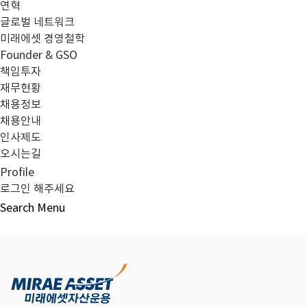
연혁
글로벌 네트워크
미래에셋 경영철학
다음글
고난도금융투자상품_공시_20221115
Founder & GSO
책임투자
재무현황
채용정보
채용안내
목록보기
인사제도
오시는길
Profile
로그인 해주세요
Search
Menu