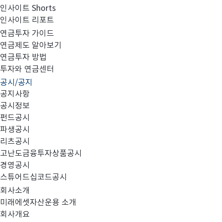
인사이트 Shorts
인사이트 리포트
고난도금융투자상품_공시_20221114
연금투자 가이드
연금제도 알아보기
연금투자 방법
투자와 연금센터
공시/공지
공지사항
공시정보
펀드공시
파생공시
MIRAE_HIGH_20221114.pdf
리츠공시
고난도금융투자상품공시
경영공시
스튜어드십코드공시
회사소개
미래에셋자산운용 소개
회사개요
이전글
고난도금융투자상품_공시_20221111