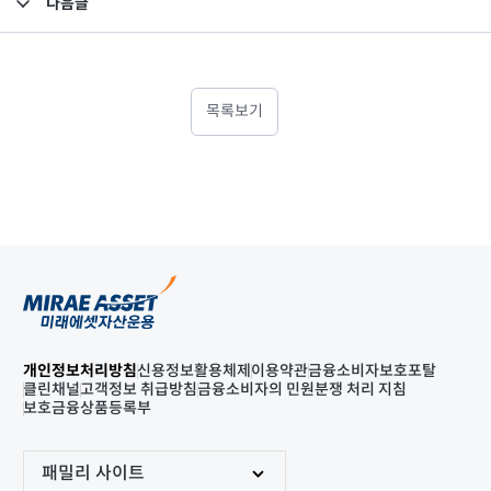
다음글
고난도금융투자상품_공시_20221115
목록보기
개인정보처리방침
신용정보활용체제
이용약관
금융소비자보호포탈
클린채널
고객정보 취급방침
금융소비자의 민원분쟁 처리 지침
보호금융상품등록부
패밀리 사이트