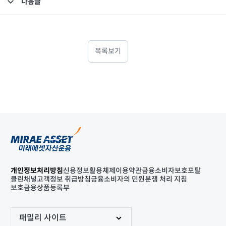
다음글
고난도금융투자상품_공시_20221221
목록보기
개인정보처리방침
신용정보활용체제
이용약관
금융소비자보호포탈
클린채널
고객정보 취급방침
금융소비자의 민원분쟁 처리 지침
보호금융상품등록부
패밀리 사이트