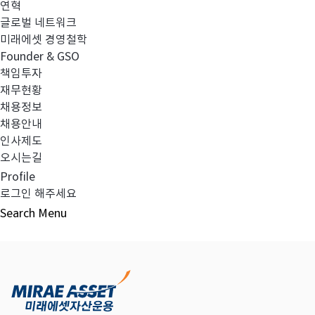
연혁
글로벌 네트워크
미래에셋 경영철학
다음글
고난도금융투자상품_공시_20221223
Founder & GSO
책임투자
재무현황
채용정보
채용안내
목록보기
인사제도
오시는길
Profile
로그인 해주세요
Search
Menu