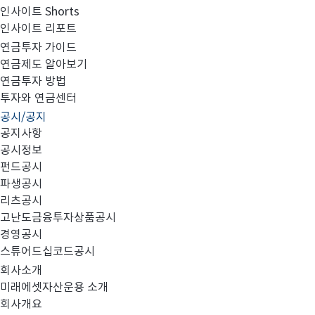
인사이트 Shorts
인사이트 리포트
고난도금융투자상품_공시_20221222
연금투자 가이드
연금제도 알아보기
연금투자 방법
투자와 연금센터
공시/공지
공지사항
공시정보
펀드공시
파생공시
MIRAE_HIGH_20221222.pdf
리츠공시
고난도금융투자상품공시
경영공시
스튜어드십코드공시
회사소개
미래에셋자산운용 소개
회사개요
이전글
고난도금융투자상품_공시_20221221