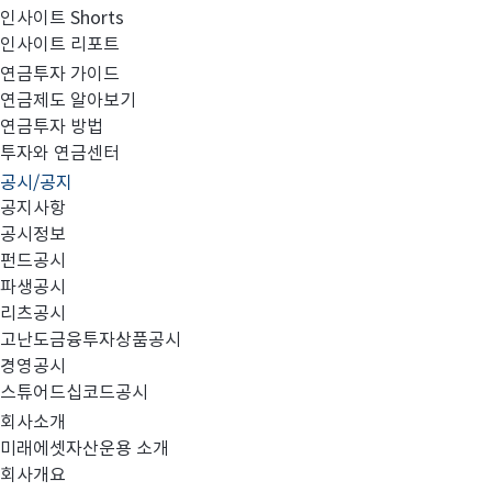
인사이트 Shorts
인사이트 리포트
고난도금융투자상품_공시_20230103
연금투자 가이드
연금제도 알아보기
연금투자 방법
투자와 연금센터
공시/공지
공지사항
공시정보
펀드공시
파생공시
MIRAE_HIGH_20230103.pdf
리츠공시
고난도금융투자상품공시
경영공시
스튜어드십코드공시
회사소개
미래에셋자산운용 소개
회사개요
이전글
고난도금융투자상품_공시_20230102