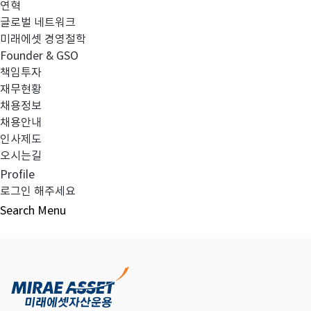
연혁
글로벌 네트워크
미래에셋 경영철학
다음글
고난도금융투자상품_공시_20230104
Founder & GSO
책임투자
재무현황
채용정보
채용안내
목록보기
인사제도
오시는길
Profile
로그인 해주세요
Search
Menu