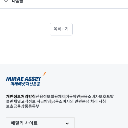
다음글
고난도금융투자상품_공시_20230104
목록보기
개인정보처리방침
신용정보활용체제
이용약관
금융소비자보호포탈
클린채널
고객정보 취급방침
금융소비자의 민원분쟁 처리 지침
보호금융상품등록부
패밀리 사이트