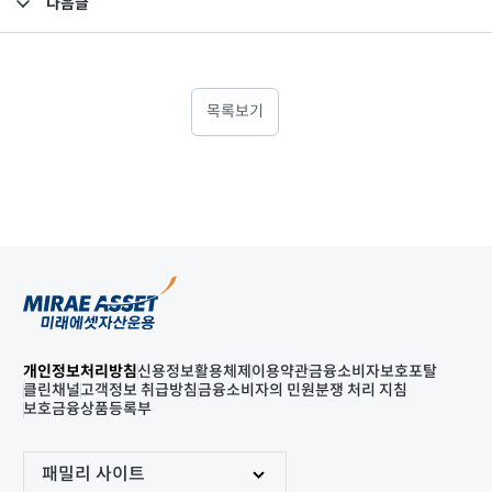
다음글
고난도금융투자상품_공시_20230222
목록보기
개인정보처리방침
신용정보활용체제
이용약관
금융소비자보호포탈
클린채널
고객정보 취급방침
금융소비자의 민원분쟁 처리 지침
보호금융상품등록부
패밀리 사이트