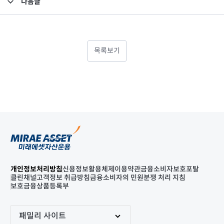
다음글
고난도금융투자상품_공시_20230224
목록보기
개인정보처리방침
신용정보활용체제
이용약관
금융소비자보호포탈
클린채널
고객정보 취급방침
금융소비자의 민원분쟁 처리 지침
보호금융상품등록부
패밀리 사이트