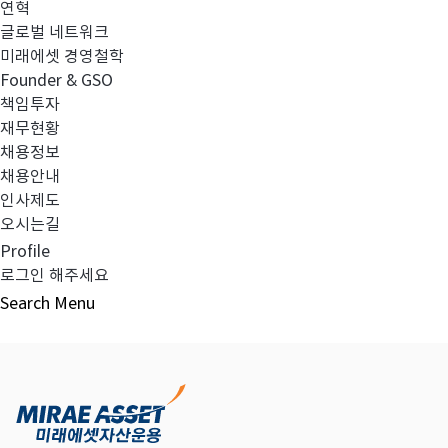
연혁
글로벌 네트워크
미래에셋 경영철학
다음글
고난도금융투자상품_공시_20230302
Founder & GSO
책임투자
재무현황
채용정보
채용안내
목록보기
인사제도
오시는길
Profile
로그인 해주세요
Search
Menu