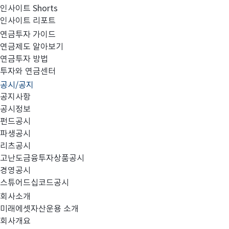
인사이트 Shorts
인사이트 리포트
고난도금융투자상품_공시_20230228
연금투자 가이드
연금제도 알아보기
연금투자 방법
투자와 연금센터
공시/공지
공지사항
공시정보
펀드공시
파생공시
MIRAE_HIGH_20230228.pdf
리츠공시
고난도금융투자상품공시
경영공시
스튜어드십코드공시
회사소개
미래에셋자산운용 소개
회사개요
이전글
고난도금융투자상품_공시_20230227